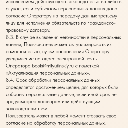
исполнением действующего законодательства либо в
случае, если субъектом персональных данных дано
согласие Оператору на передачу данных третьему
лицу для исполнения обязательств по гражданско-
правовому договору.
8.3. В случае выявления неточностей в персональных
данных, Пользователь может актуализировать их
самостоятельно, путем направления Оператору
уведомление на адрес электронной почты
Оператора book@milyutinskiy.ru с пометкой
«Актуализация персональных данных».
8.4. Срок обработки персональных данных
определяется достижением целей, для которых были
собраны персональные данные, если иной срок не
предусмотрен договором или действующим
законодательством.
Пользователь может в любой момент отозвать свое
согласие на обработку персональных данных,