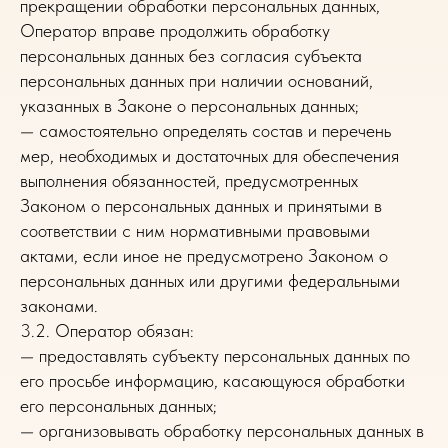
прекращении обработки персональных данных,
Оператор вправе продолжить обработку
персональных данных без согласия субъекта
персональных данных при наличии оснований,
указанных в Законе о персональных данных;
— самостоятельно определять состав и перечень
мер, необходимых и достаточных для обеспечения
выполнения обязанностей, предусмотренных
Законом о персональных данных и принятыми в
соответствии с ним нормативными правовыми
актами, если иное не предусмотрено Законом о
персональных данных или другими федеральными
законами.
3.2. Оператор обязан:
— предоставлять субъекту персональных данных по
его просьбе информацию, касающуюся обработки
его персональных данных;
— организовывать обработку персональных данных в