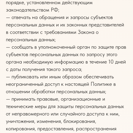
порядке, установленном действующим
законодательством РФ;
— отвечать на обращения и запросы субъектов
персональных данных и их законных представителей
в соответствии с требованиями Закона о
персональных данных;
— сообщать в уполномоченный орган по защите прав
субъектов персональных данных по запросу этого
органа необходимую информацию в течение 10 дней
с даты получения такого запроса;
— публиковать или иным образом обеспечивать
неограниченный доступ к настоящей Политике в
отношении обработки персональных данных;
— принимать правовые, организационные и
технические меры для защиты персональных данных
от неправомерного или случайного доступа к ним,
уничтожения, изменения, блокирования,
копирования, предоставления, распространения