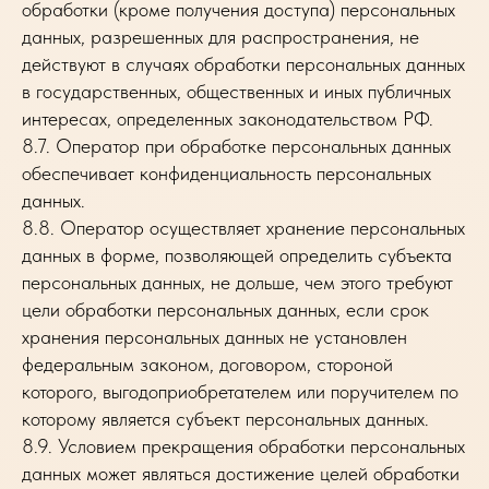
обработки (кроме получения доступа) персональных
данных, разрешенных для распространения, не
действуют в случаях обработки персональных данных
в государственных, общественных и иных публичных
интересах, определенных законодательством РФ.
8.7. Оператор при обработке персональных данных
обеспечивает конфиденциальность персональных
данных.
8.8. Оператор осуществляет хранение персональных
данных в форме, позволяющей определить субъекта
персональных данных, не дольше, чем этого требуют
цели обработки персональных данных, если срок
хранения персональных данных не установлен
федеральным законом, договором, стороной
которого, выгодоприобретателем или поручителем по
которому является субъект персональных данных.
8.9. Условием прекращения обработки персональных
данных может являться достижение целей обработки