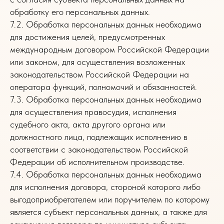
обработку его персональных данных.
7.2. Обработка персональных данных необходима
для достижения целей, предусмотренных
международным договором Российской Федерации
или законом, для осуществления возложенных
законодательством Российской Федерации на
оператора функций, полномочий и обязанностей.
7.3. Обработка персональных данных необходима
для осуществления правосудия, исполнения
судебного акта, акта другого органа или
должностного лица, подлежащих исполнению в
соответствии с законодательством Российской
Федерации об исполнительном производстве.
7.4. Обработка персональных данных необходима
для исполнения договора, стороной которого либо
выгодоприобретателем или поручителем по которому
является субъект персональных данных, а также для